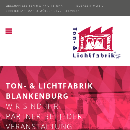
GESCHÄFTSZEITEN MO-FR 9-18 UHR JEDERZEIT MOBIL
ERREICHBAR: MARIO MÖLLER 0172 - 3429037
TON- & LICHTFABRIK
BLANKENBURG
WIR SIND IHR
PARTNER BEI JEDER
VERANSTALTUNG