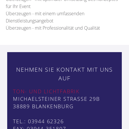
für Ihr Event
Überzeugen - mit einem umfassenden
Dienstleistungsangebot
Überzeugen - mit Professionalität und Qualität
NEHMEN SIE KONTAKT MIT UNS
AUF
TON- UND LICHTFABRIK
MICHAELSTEINER STRASSE 29B
38889 BLANKENBURG
TEL.: 03944 62326
FAX: 03944 351807