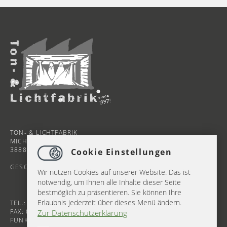
TON- & LICHTFABRIK
MICHAELSTEINER STRASSE 29B
38889 BLANKENBURG
Cookie Einstellungen
GESCHÄFTSZEITEN MO-FR 9-18 UHR
Wir nutzen Cookies auf unserer Website. Das ist
notwendig, um Ihnen alle Inhalte dieser Seite
bestmöglich zu präsentieren. Sie können Ihre
Erlaubnis jederzeit über dieses Menü ändern.
TEL.: 03944 62326
FAX: 03944 351807
Zur Datenschutzerklärung
FUNK: 0172 3429037