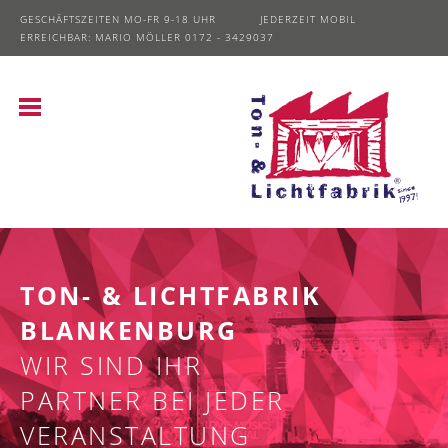
GESCHÄFTSZEITEN MO-FR 9-18 UHR JEDERZEIT MOBIL
ERREICHBAR: MARIO MÖLLER 0172 - 3429037
TON- & LICHTFABRIK
BLANKENBURG
WIR SIND IHR
PARTNER BEI JEDER
VERANSTALTUNG