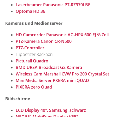
Laserbeamer Panasonic PT-RZ970LBE
Optoma HD 36
Kameras und Medienserver
HD Camcorder Panasonic AG-HPX 600 EJ ⅔ Zoll
PTZ-Kamera Canon CR-N500
PTZ-Controller
Hippotizer Rackoon
Picturall Quadro
BMD URSA Broadcast G2 Kamera
Wireless Cam Marshall CVW Pro 200 Crystal Set
Mini Media Server PXERA mini QUAD
PIXERA zero Quad
Bildschirme
LCD Display 40", Samsung, schwarz
NEC 55" MultiSync Display V552