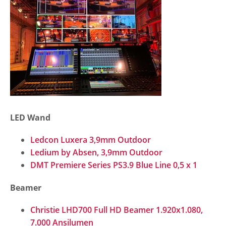
LED Wand
Ledcon Luxera 3,9mm Outdoor
Ledium by Absen, 3,9mm Outdoor
DMT Premiere Series PS3.9 Blue Line 0,5 x 1
Beamer
Christie LHD700 Full HD Beamer 1.920x1.080,
7.000 Ansilumen