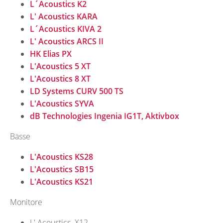
L´Acoustics K2
L' Acoustics KARA
L´Acoustics KIVA 2
L' Acoustics ARCS II
HK Elias PX
L'Acoustics 5 XT
L'Acoustics 8 XT
LD Systems CURV 500 TS
L'Acoustics SYVA
dB Technologies Ingenia IG1T, Aktivbox
Bässe
L'Acoustics KS28
L'Acoustics SB15
L'Acoustics KS21
Monitore
L' Acoustics X12