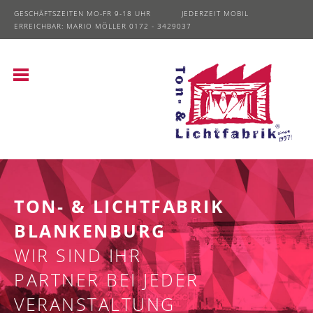
GESCHÄFTSZEITEN MO-FR 9-18 UHR JEDERZEIT MOBIL
ERREICHBAR: MARIO MÖLLER 0172 - 3429037
TON- & LICHTFABRIK
BLANKENBURG
WIR SIND IHR
PARTNER BEI JEDER
VERANSTALTUNG