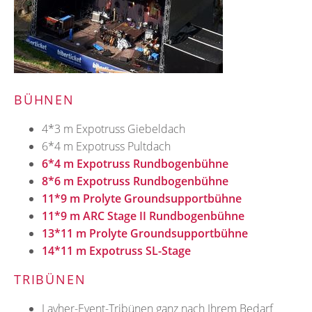
BÜHNEN
4*3 m Expotruss Giebeldach
6*4 m Expotruss Pultdach
6*4 m Expotruss Rundbogenbühne
8*6 m Expotruss Rundbogenbühne
11*9 m Prolyte Groundsupportbühne
11*9 m ARC Stage II Rundbogenbühne
13*11 m Prolyte Groundsupportbühne
14*11 m Expotruss SL-Stage
TRIBÜNEN
Layher-Event-Tribünen ganz nach Ihrem Bedarf