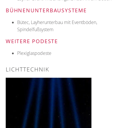
BÜHNENUNTERBAUSYSTEME
Bütec, Layherunterbau mit Eventböden,
Spindelfußsystem
WEITERE PODESTE
Plexiglaspodeste
LICHTTECHNIK